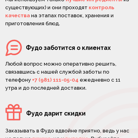
Суши шопы:
Время работы:
г.Кириши,
Пн-вс 11:00 - 23:55
Волховская наб., 22
Связаться с нами:
+7 (900) 641-05-04
+7 (981) 111-05-04
ИНН: 470803789187 ОГРНИП: 324470400074722
Расчётный счёт: 40802810255710009611
Наименование: СЕВЕРО-ЗАПАДНЫЙ БАНК ПАО
БЕРБАНК БИК: 044030653 Корсчёт:
30101810500000000653 ИНН: 7707083893 КПП:
784243001 ИП Мамедова Замина Чобан Кызы