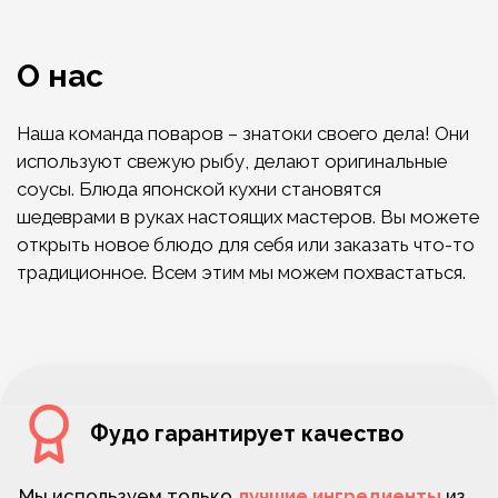
не только
вкусно
, но и
выгодно
. Выбирайте
скидки, которые подходят Вам, на банерах
расположенных на главной странице или в
разделе Акции
Доставка и самовывоз
Блюда Фудо можно не только заказать домой,
но и отведать в кафе по адресу: Лен. обл.,
г.Кириши, Волхоская наб., 22, с возможностью
самовывоза.
Приятная атмосфера и
потрясающий вкус
гарантированы!