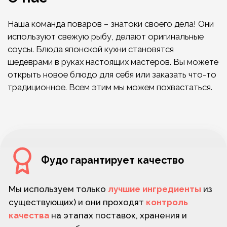
Фудо гарантирует качество
Мы используем только
лучшие ингредиенты
из
существующих) и они проходят
контроль
качества
на этапах поставок, хранения и
приготовления блюд.
Фудо заботится о клиентах
Любой вопрос можно оперативно решить,
связавшись с нашей службой заботы по
телефону
+7 (981) 111-05-04
ежедневно с 11
утра и до последней доставки.
Фудо дарит скидки
Заказывать в Фудо вдвойне приятно, ведь у нас