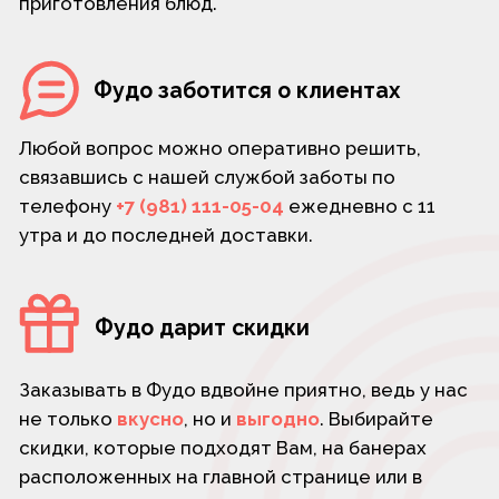
не только
вкусно
, но и
выгодно
. Выбирайте
скидки, которые подходят Вам, на банерах
расположенных на главной странице или в
разделе Акции
Доставка и самовывоз
Блюда Фудо можно не только заказать домой,
но и отведать в кафе по адресу: Лен. обл.,
г.Кириши, Волхоская наб., 22, с возможностью
самовывоза.
Приятная атмосфера и
потрясающий вкус
гарантированы!