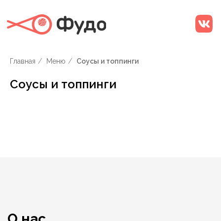
Главная
/
Меню
/
Соусы и топпинги
Соусы и топпинги
О нас
Наша команда поваров – знатоки своего дела! Они
используют свежую рыбу, делают оригинальные
соусы. Блюда японской кухни становятся
шедеврами в руках настоящих мастеров. Вы можете
открыть новое блюдо для себя или заказать что-то
традиционное. Всем этим мы можем похвастаться.