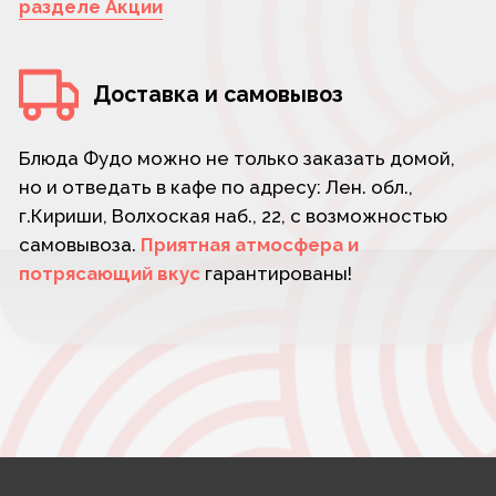
Суши шопы:
Время работы:
г.Кириши,
Пн-вс 11:00 - 23:55
Волховская наб., 22
Связаться с нами:
+7 (900) 641-05-04
+7 (981) 111-05-04
ИНН: 470803789187 ОГРНИП: 324470400074722
Расчётный счёт: 40802810255710009611
Наименование: СЕВЕРО-ЗАПАДНЫЙ БАНК ПАО
БЕРБАНК БИК: 044030653 Корсчёт:
30101810500000000653 ИНН: 7707083893 КПП:
784243001 ИП Мамедова Замина Чобан Кызы