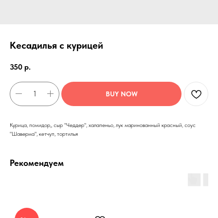
Кесадилья с курицей
350
р.
BUY NOW
Курица, помидор,, сыр "Чеддер", халапеньо, лук маринованный красный, соус
"Шаверма", кетчуп, тортилья
Рекомендуем