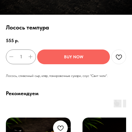
Лосось темпура
555
р.
BUY NOW
Лосось, сливочный сыр, кляр, панировочные сухари, соус "Свит чили".
Рекомендуем