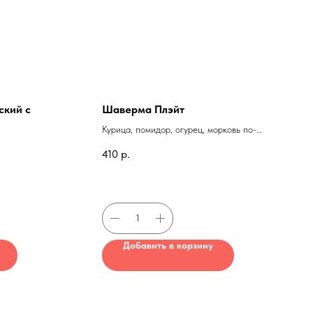
ский с
Шаверма Плэйт
Курица, помидор, огурец, морковь по-
корейски, картофель, лук
410
р.
маринованный красный, соус
"Шаверма", тортилья
Добавить в корзину