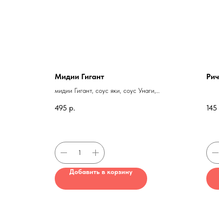
Мидии Гигант
Рич
мидии Гигант, соус яки, соус Унаги,
лимон, кунжут
495
р.
145
Добавить в корзину